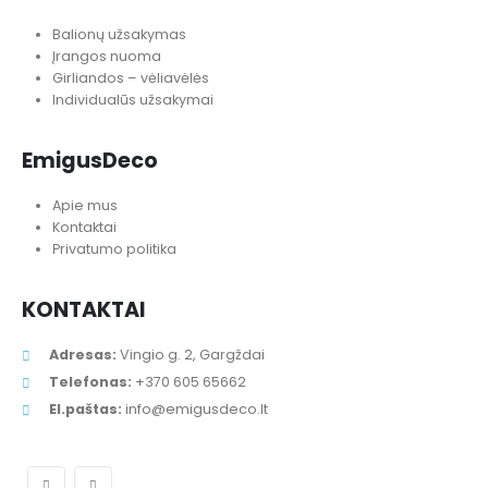
Balionų užsakymas
Įrangos nuoma
Girliandos – vėliavėlės
Individualūs užsakymai
EmigusDeco
Apie mus
Kontaktai
Privatumo politika
KONTAKTAI
Adresas:
Vingio g. 2, Gargždai
Telefonas:
+370 605 65662
El.paštas:
info@emigusdeco.lt