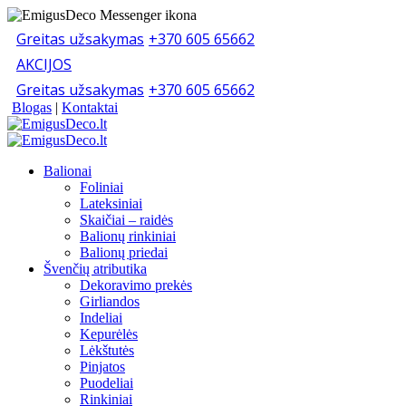
Greitas užsakymas
+370 605 65662
AKCIJOS
Greitas užsakymas
+370 605 65662
Blogas
|
Kontaktai
Balionai
Foliniai
Lateksiniai
Skaičiai – raidės
Balionų rinkiniai
Balionų priedai
Švenčių atributika
Dekoravimo prekės
Girliandos
Indeliai
Kepurėlės
Lėkštutės
Pinjatos
Puodeliai
Rinkiniai