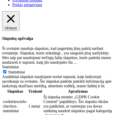
Privatumo politika
Prekių pristatymas
Uždaryti
Slapukų apžvalga
Ši svetainė naudoja slapukus, kad pagerintų jūsų patirtį naršant
svetainėje. Slapukai, kurie reikalingi , yra saugomi jūsų naršyklėje.
Mes taip pat naudojame trečiųjų šalių slapukus, kurie padeda mums
analizuoti ir suprasti, kaip jūs naudojatės šia
...
Statistiniai
Statistiniai
Analitiniai slapukai naudojami norint suprasti, kaip lankytojai
sąveikauja su svetaine. Šie slapukai padeda pateikti informaciją apie
lankytojų skaičiaus metriką, atmetimo rodiklį, srauto šaltinį ir kt.
Slapukas
Trukmė
Aprašymas
Šį slapuką nustato „GDPR Cookie
cookielawinfo-
Consent“ papildinys. Šio slapuko tikslas
checbox-
1 metai
yra patikrinti, ar vartotojas yra davęs
statistiniai
sutikimą naudoti slapukus pagal kategoriją