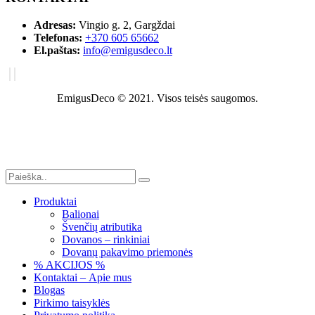
Adresas:
Vingio g. 2, Gargždai
Telefonas:
+370 605 65662
El.paštas:
info@emigusdeco.lt
EmigusDeco © 2021. Visos teisės saugomos.
Produktai
Balionai
Švenčių atributika
Dovanos – rinkiniai
Dovanų pakavimo priemonės
% AKCIJOS %
Kontaktai – Apie mus
Blogas
Pirkimo taisyklės