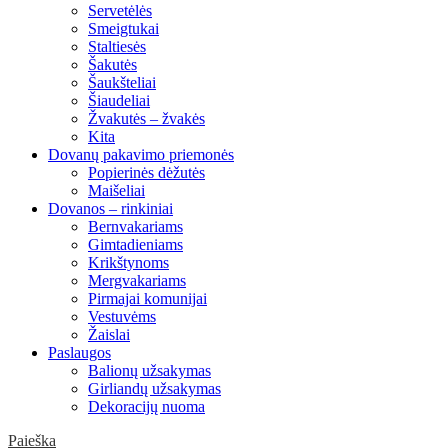
Servetėlės
Smeigtukai
Staltiesės
Šakutės
Šaukšteliai
Šiaudeliai
Žvakutės – žvakės
Kita
Dovanų pakavimo priemonės
Popierinės dėžutės
Maišeliai
Dovanos – rinkiniai
Bernvakariams
Gimtadieniams
Krikštynoms
Mergvakariams
Pirmajai komunijai
Vestuvėms
Žaislai
Paslaugos
Balionų užsakymas
Girliandų užsakymas
Dekoracijų nuoma
Paieška