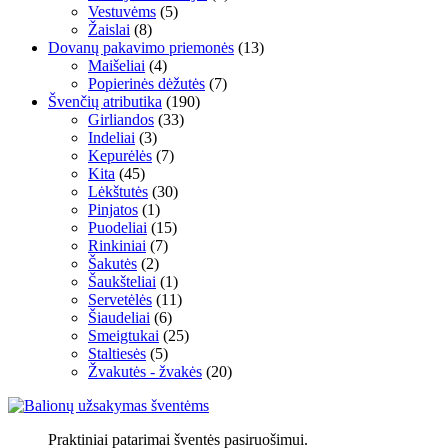
Vestuvėms
(5)
Žaislai
(8)
Dovanų pakavimo priemonės
(13)
Maišeliai
(4)
Popierinės dėžutės
(7)
Švenčių atributika
(190)
Girliandos
(33)
Indeliai
(3)
Kepurėlės
(7)
Kita
(45)
Lėkštutės
(30)
Pinjatos
(1)
Puodeliai
(15)
Rinkiniai
(7)
Šakutės
(2)
Šaukšteliai
(1)
Servetėlės
(11)
Šiaudeliai
(6)
Smeigtukai
(25)
Staltiesės
(5)
Žvakutės - žvakės
(20)
Praktiniai patarimai šventės pasiruošimui.