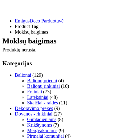
EmigusDeco Parduotuvė
Product Tag -
Moklsų baigimas
Moklsų baigimas
Produktų nerasta.
Kategorijos
Balionai
(129)
Balionų priedai
(4)
Balionų rinkiniai
(10)
Foliniai
(73)
Lateksiniai
(48)
Skaičiai - raidės
(11)
Dekoravimo prekės
(9)
Dovanos - rinkiniai
(27)
Gimtadieniams
(8)
Krikštynoms
(7)
Mergvakariams
(9)
Pirmajai komunijai
(4)