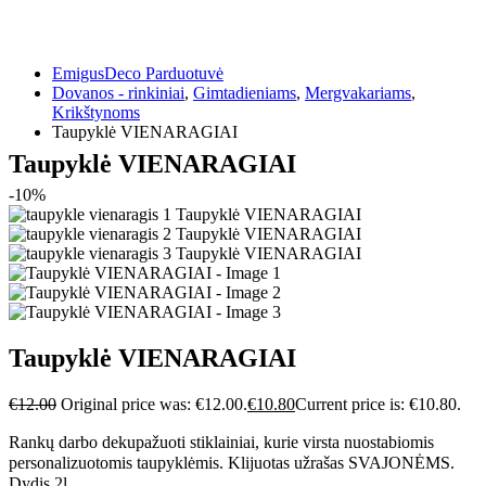
EmigusDeco Parduotuvė
Dovanos - rinkiniai
,
Gimtadieniams
,
Mergvakariams
,
Krikštynoms
Taupyklė VIENARAGIAI
Taupyklė VIENARAGIAI
-10%
Taupyklė VIENARAGIAI
€
12.00
Original price was: €12.00.
€
10.80
Current price is: €10.80.
Rankų darbo dekupažuoti stiklainiai, kurie virsta nuostabiomis
personalizuotomis taupyklėmis. Klijuotas užrašas SVAJONĖMS.
Dydis 2l.