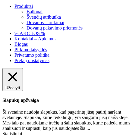
Produktai
Balionai
Švenčių atributika
Dovanos – rinkiniai
Dovanų pakavimo priemonės
% AKCIJOS %
Kontaktai – Apie mus
Blogas
Pirkimo taisyklės
Privatumo politika
Prekių pristatymas
Uždaryti
Slapukų apžvalga
Ši svetainė naudoja slapukus, kad pagerintų jūsų patirtį naršant
svetainėje. Slapukai, kurie reikalingi , yra saugomi jūsų naršyklėje.
Mes taip pat naudojame trečiųjų šalių slapukus, kurie padeda mums
analizuoti ir suprasti, kaip jūs naudojatės šia
...
Statistiniai