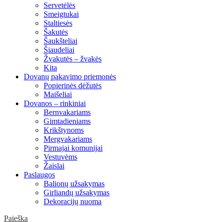
Servetėlės
Smeigtukai
Staltiesės
Šakutės
Šaukšteliai
Šiaudeliai
Žvakutės – žvakės
Kita
Dovanų pakavimo priemonės
Popierinės dėžutės
Maišeliai
Dovanos – rinkiniai
Bernvakariams
Gimtadieniams
Krikštynoms
Mergvakariams
Pirmajai komunijai
Vestuvėms
Žaislai
Paslaugos
Balionų užsakymas
Girliandų užsakymas
Dekoracijų nuoma
Paieška