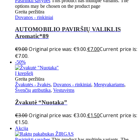
Pasirinkti savybes
This product has multiple variants. The
options may be chosen on the product page
Greita peržiūra
Dovanos - rinkiniai
AUTOMOBILIO PAVIRŠIŲ VALIKLIS
Aromatic*89
€
9.00
Original price was: €9.00.
€
7.00
Current price is:
€7.00.
-50%
Į krepšelį
Greita peržiūra
Žvakutės - žvakės
,
Dovanos - rinkiniai
,
Mergvakariams
,
Švenčių atributika
,
Vestuvėms
Žvakutė “Nuotaka”
€
3.00
Original price was: €3.00.
€
1.50
Current price is:
€1.50.
Akcija
Pasirinkti savybes
This product has multiple variants. The