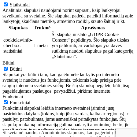
Statistiniai
Analitiniai slapukai naudojami norint suprasti, kaip lankytojai
sąveikauja su svetaine. Šie slapukai padeda pateikti informaciją apie
lankytojų skaičiaus metriką, atmetimo rodiklį, srauto šaltinį ir kt.
Slapukas
Trukmė
Aprašymas
Šį slapuką nustato „GDPR Cookie
cookielawinfo-
Consent“ papildinys. Šio slapuko tikslas
checbox-
1 metai
yra patikrinti, ar vartotojas yra davęs
statistiniai
sutikimą naudoti slapukus pagal kategoriją
„Statistiniai“.
Būtini
Būtini
Slapukai yra būtini tam, kad galėtumėte lankytis po interneto
svetainę ir naudotis jos funkcijomis, tokiomis kaip prieiga prie
saugių interneto svetainės sričių. Be šių slapukų negalėtų būti jūsų
pageidaujamos paslaugos, pavyzdžiui, pirkimo internetu.
Funkciniai
Funkciniai
Funkciniai slapukai leidžia interneto svetainei įsiminti jūsų
pasirinktus dalykus (tokius, kaip jūsų vardas, kalba ar regionas) ir
pasiūlyti patobulintas, jums asmeniškai pritaikytas funkcijas. Šių
slapukų renkamą informaciją galima padaryti anoniminę, be to, jie
negali stebėti jūsų naršymo veiklos kitose interneto svetainėse.
Ši svetainė naudoja Anoniminius slapukus, kad pagerintų Jūsų
IŠSAUGOTI IR SUTIKTI