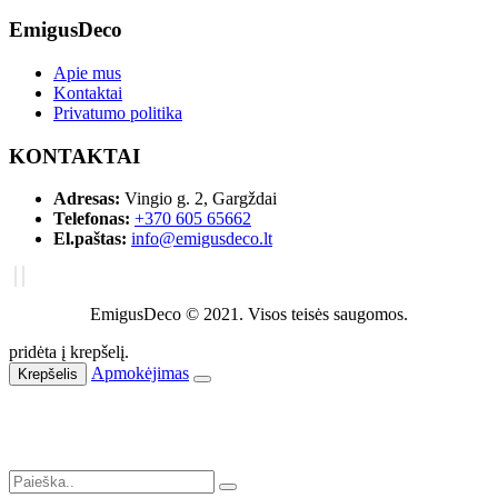
EmigusDeco
Apie mus
Kontaktai
Privatumo politika
KONTAKTAI
Adresas:
Vingio g. 2, Gargždai
Telefonas:
+370 605 65662
El.paštas:
info@emigusdeco.lt
EmigusDeco © 2021. Visos teisės saugomos.
pridėta į krepšelį.
Apmokėjimas
Krepšelis