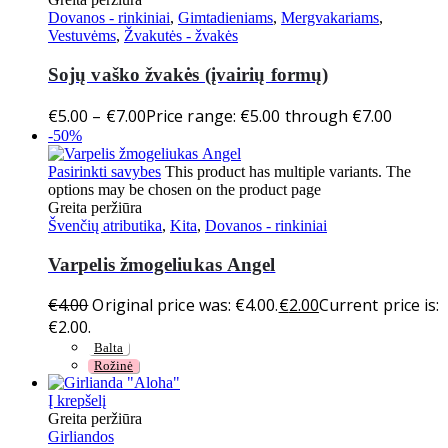
Dovanos - rinkiniai
,
Gimtadieniams
,
Mergvakariams
,
Vestuvėms
,
Žvakutės - žvakės
Sojų vaško žvakės (įvairių formų)
€
5.00
–
€
7.00
Price range: €5.00 through €7.00
-50%
Pasirinkti savybes
This product has multiple variants. The
options may be chosen on the product page
Greita peržiūra
Švenčių atributika
,
Kita
,
Dovanos - rinkiniai
Varpelis žmogeliukas Angel
€
4.00
Original price was: €4.00.
€
2.00
Current price is:
€2.00.
Balta
Rožinė
Į krepšelį
Greita peržiūra
Girliandos