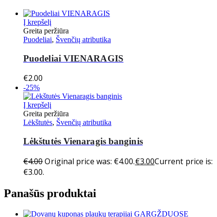
Į krepšelį
Greita peržiūra
Puodeliai
,
Švenčių atributika
Puodeliai VIENARAGIS
€
2.00
-25%
Į krepšelį
Greita peržiūra
Lėkštutės
,
Švenčių atributika
Lėkštutės Vienaragis banginis
€
4.00
Original price was: €4.00.
€
3.00
Current price is:
€3.00.
Panašūs produktai