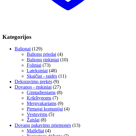
Kategorijos
Balionai
(129)
Balionų priedai
(4)
Balionų rinkiniai
(10)
Foliniai
(73)
Lateksiniai
(48)
Skaičiai - raidės
(11)
Dekoravimo prekės
(9)
Dovanos - rinkiniai
(27)
Gimtadieniams
(8)
Krikštynoms
(7)
Mergvakariams
(9)
Pirmajai komunijai
(4)
Vestuvėms
(5)
Žaislai
(8)
Dovanų pakavimo priemonės
(13)
Maišeliai
(4)