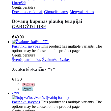
Į krepšelį
Greita peržiūra
Dovanos - rinkiniai
,
Gimtadieniams
,
Mergvakariams
Dovanų kuponas plaukų terapijai
GARGŽDUOSE
€
40.00
Pasirinkti savybes
This product has multiple variants. The
options may be chosen on the product page
Greita peržiūra
Švenčių atributika
,
Žvakutės - žvakės
Žvakutė skaičius “7”
€
1.50
Rožinė
Žydra
-29%
Pasirinkti savybes
This product has multiple variants. The
options may be chosen on the product page
Greita peržiūra