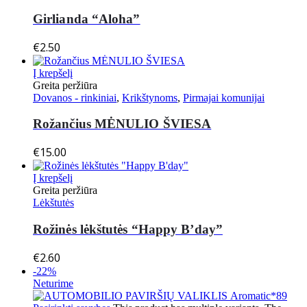
Girlianda “Aloha”
€
2.50
Į krepšelį
Greita peržiūra
Dovanos - rinkiniai
,
Krikštynoms
,
Pirmajai komunijai
Rožančius MĖNULIO ŠVIESA
€
15.00
Į krepšelį
Greita peržiūra
Lėkštutės
Rožinės lėkštutės “Happy B’day”
€
2.60
-22%
Neturime