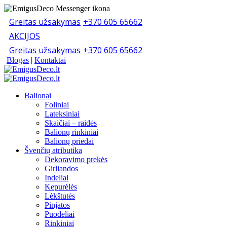
Greitas užsakymas
+370 605 65662
AKCIJOS
Greitas užsakymas
+370 605 65662
Blogas
|
Kontaktai
Balionai
Foliniai
Lateksiniai
Skaičiai – raidės
Balionų rinkiniai
Balionų priedai
Švenčių atributika
Dekoravimo prekės
Girliandos
Indeliai
Kepurėlės
Lėkštutės
Pinjatos
Puodeliai
Rinkiniai