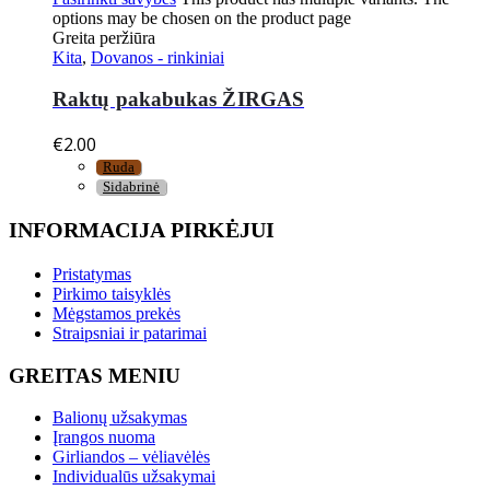
options may be chosen on the product page
Greita peržiūra
Kita
,
Dovanos - rinkiniai
Raktų pakabukas ŽIRGAS
€
2.00
Ruda
Sidabrinė
INFORMACIJA PIRKĖJUI
Pristatymas
Pirkimo taisyklės
Mėgstamos prekės
Straipsniai ir patarimai
GREITAS MENIU
Balionų užsakymas
Įrangos nuoma
Girliandos – vėliavėlės
Individualūs užsakymai