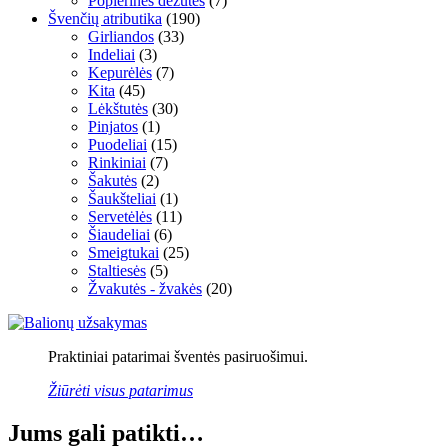
Popierinės dėžutės
(7)
Švenčių atributika
(190)
Girliandos
(33)
Indeliai
(3)
Kepurėlės
(7)
Kita
(45)
Lėkštutės
(30)
Pinjatos
(1)
Puodeliai
(15)
Rinkiniai
(7)
Šakutės
(2)
Šaukšteliai
(1)
Servetėlės
(11)
Šiaudeliai
(6)
Smeigtukai
(25)
Staltiesės
(5)
Žvakutės - žvakės
(20)
Praktiniai patarimai šventės pasiruošimui.
Žiūrėti visus patarimus
Jums gali patikti…