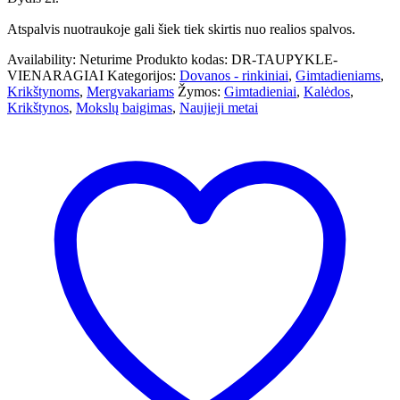
Atspalvis nuotraukoje gali šiek tiek skirtis nuo realios spalvos.
Availability:
Neturime
Produkto kodas:
DR-TAUPYKLE-
VIENARAGIAI
Kategorijos:
Dovanos - rinkiniai
,
Gimtadieniams
,
Krikštynoms
,
Mergvakariams
Žymos:
Gimtadieniai
,
Kalėdos
,
Krikštynos
,
Mokslų baigimas
,
Naujieji metai