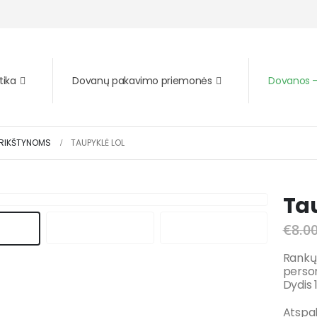
tika
Dovanų pakavimo priemonės
Dovanos – 
RIKŠTYNOMS
TAUPYKLĖ LOL
Ta
€
8.0
Rankų 
person
Dydis 1
Atspal