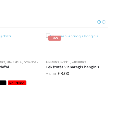
-25%
TIKA
,
KITA
,
ŽAISLAI
,
DOVANOS - RINKINIAI
LĖKŠTUTĖS
,
ŠVENČIŲ ATRIBUTIKA
dažai
Lėkštutės Vienaragis banginis
€
3.00
€
4.00
oda
Raudona