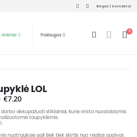
Blogas
|
Kontaktai
0
rinkiniai
Paslaugos
upyklė LOL
€
7.20
0
darbo dekupažuoti stiklainiai, kurie virsta nuostabiomis
alizuotomis taupyklėmis.
l.
vis nuotraukoje gali šiek tiek skirtis nuo realios spalvos.