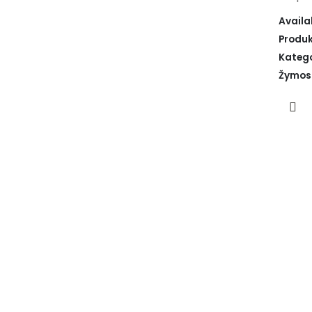
Availab
Produk
Katego
Žymos