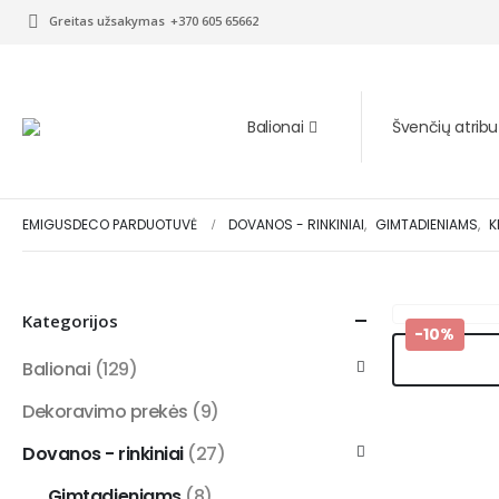
Greitas užsakymas
+370 605 65662
Balionai
Švenčių atribu
EMIGUSDECO PARDUOTUVĖ
DOVANOS - RINKINIAI
,
GIMTADIENIAMS
,
K
Kategorijos
-10%
Balionai
(129)
Dekoravimo prekės
(9)
Dovanos - rinkiniai
(27)
Gimtadieniams
(8)