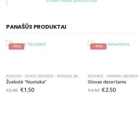
Žiūrėti visus patarimus
PANAŠŪS PRODUKTAI
-50%
-44%
ŽVAKUTĖS - ŽVAKĖS
,
DOVANOS - RINKINIAI
,
MERGVAKARIAMS
DOVANOS - RINKINIAI
,
ŠVENČIŲ ATRIBUTIKA
,
DEKORAV
,
V
Žvakutė “Nuotaka”
Stovas desertams
€
1.50
€
2.50
€
3.00
€
4.50