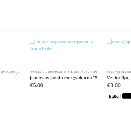
IMO PREKĖS
ESTUVĖMS
,
KITA
,
MERGVAKARIAMS
DOVANOS - RINKINIAI
,
ŠVENČIŲ ATRIBUTIKA
,
KITA
,
MERGVAKARIAMS
,
VESTUVĖMS
ŠVENČIŲ ATRIBU
Jaunosios juosta mergvakariui “Bride to Be”
Veido/lūpų 
€
5.00
€
3.00
Balta
Ju