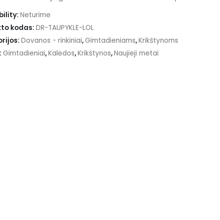
ility:
Neturime
to kodas:
DR-TAUPYKLE-LOL
rijos:
Dovanos - rinkiniai
,
Gimtadieniams
,
Krikštynoms
:
Gimtadieniai
,
Kalėdos
,
Krikštynos
,
Naujieji metai