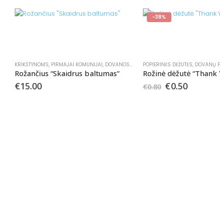
-38%
KRIKŠTYNOMS
,
PIRMAJAI KOMUNIJAI
,
DOVANOS - RINKINIAI
POPIERINĖS DĖŽUTĖS
,
DOVANŲ PAK
Rožančius “Skaidrus baltumas”
Rožinė dėžutė “Thank 
€
15.00
€
0.50
€
0.80