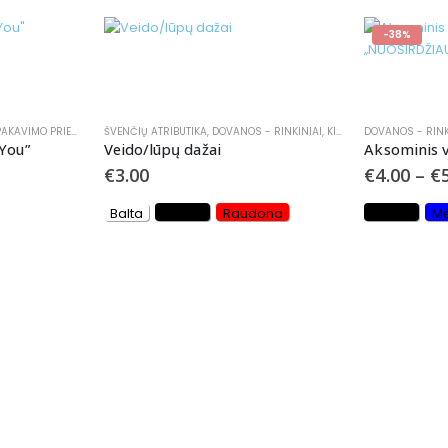
-38%
AVIMO PRIEMONĖS
ŠVENČIŲ ATRIBUTIKA
,
DOVANOS - RINKINIAI
,
KITA
,
ŽAISLAI
DOVANOS - RINK
You”
Veido/lūpų dažai
€
3.00
€
4.00
–
€
Balta
Juoda
Raudona
Juoda
Mė