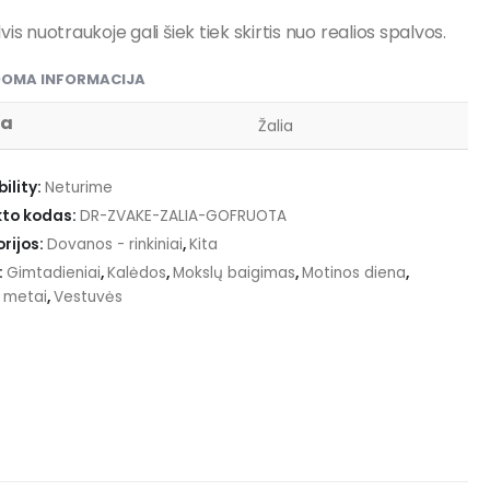
vis nuotraukoje gali šiek tiek skirtis nuo realios spalvos.
DOMA INFORMACIJA
va
Žalia
ility:
Neturime
to kodas:
DR-ZVAKE-ZALIA-GOFRUOTA
rijos:
Dovanos - rinkiniai
,
Kita
:
Gimtadieniai
,
Kalėdos
,
Mokslų baigimas
,
Motinos diena
,
i metai
,
Vestuvės