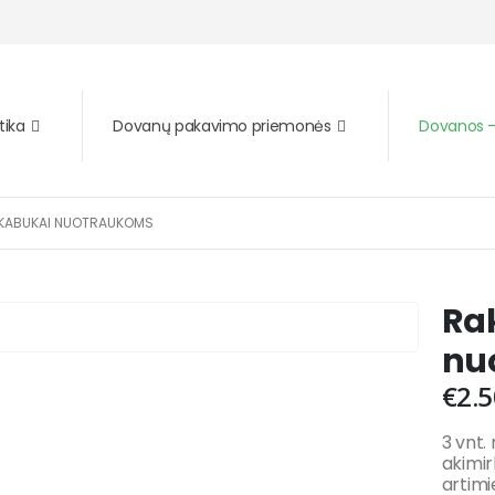
tika
Dovanų pakavimo priemonės
Dovanos – 
AKABUKAI NUOTRAUKOMS
Ra
nu
€
2.5
3 vnt.
akimir
artimi