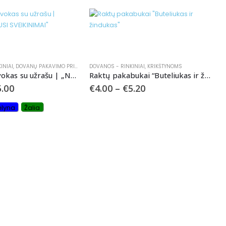
INIAI
,
DOVANŲ PAKAVIMO PRIEMONĖS
DOVANOS - RINKINIAI
,
GIMTADIENIAMS
,
KRIKŠTYNOMS
,
KRIKŠTYNOMS
,
MERGVAKARIAMS
Aksominis vokas su užrašu | „NUOŠIRDŽIAUSI SVEIKINIMAI”
Raktų pakabukai “Buteliukas ir žindukas”
5.00
€
4.00
–
€
5.20
lyna
Žalia
S
S