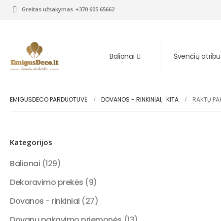
Greitas užsakymas
+370 605 65662
Balionai
Švenčių atribu
EMIGUSDECO PARDUOTUVĖ
DOVANOS - RINKINIAI
,
KITA
RAKTŲ P
Kategorijos
Balionai
(129)
Dekoravimo prekės
(9)
Dovanos - rinkiniai
(27)
Dovanų pakavimo priemonės
(13)