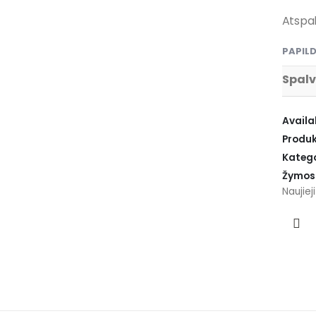
Atspal
PAPIL
Spal
Availab
Produk
Katego
Žymos
Naujiej