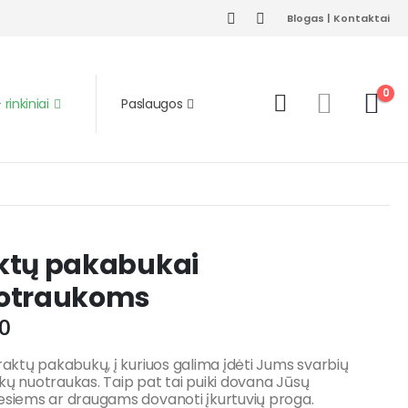
Blogas
|
Kontaktai
0
rinkiniai
Paslaugos
ktų pakabukai
otraukoms
0
 raktų pakabukų, į kuriuos galima įdėti Jums svarbių
kų nuotraukas. Taip pat tai puiki dovana Jūsų
esiems ar draugams dovanoti įkurtuvių proga.