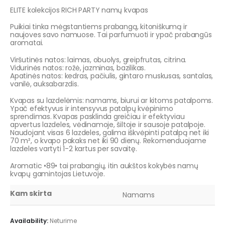
ELITE kolekcijos RICH PARTY namų kvapas
Puikiai tinka mėgstantiems prabangą, kitoniškumą ir
naujoves savo namuose. Tai parfumuoti ir ypač prabangūs
aromatai.
Viršutinės natos: laimas, obuolys, greipfrutas, citrina.
Vidurinės natos: rožė, jazminas, bazilikas.
Apatinės natos: kedras, pačiulis, gintaro muskusas, santalas,
vanilė, auksabarzdis.
Kvapas su lazdelėmis: namams, biurui ar kitoms patalpoms.
Ypač efektyvus ir intensyvus patalpų kvėpinimo
sprendimas. Kvapas pasklinda greičiau ir efektyviau
apvertus lazdeles, vėdinamoje, šiltoje ir sausoje patalpoje.
Naudojant visas 6 lazdeles, galima iškvėpinti patalpą net iki
70 m², o kvapo pakaks net iki 90 dienų. Rekomenduojame
lazdeles vartyti 1-2 kartus per savaitę.
Aromatic •89• tai prabangių, itin aukštos kokybės namų
kvapų gamintojas Lietuvoje.
Kam skirta
Namams
Availability:
Neturime