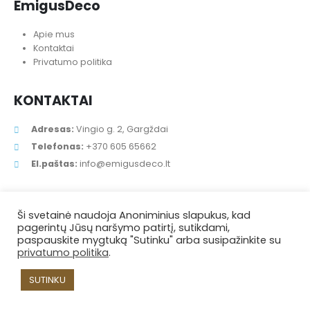
EmigusDeco
Apie mus
Kontaktai
Privatumo politika
KONTAKTAI
Adresas:
Vingio g. 2, Gargždai
Telefonas:
+370 605 65662
El.paštas:
info@emigusdeco.lt
Ši svetainė naudoja Anoniminius slapukus, kad
pagerintų Jūsų naršymo patirtį, sutikdami,
paspauskite mygtuką "Sutinku" arba susipažinkite su
privatumo politika
.
SUTINKU
EmigusDeco © 2021. Visos teisės saugomos.