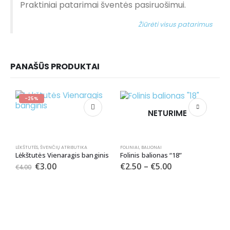
Praktiniai patarimai šventės pasiruošimui.
Žiūrėti visus patarimus
PANAŠŪS PRODUKTAI
-25%
NETURIME
LĖKŠTUTĖS
,
ŠVENČIŲ ATRIBUTIKA
FOLINIAI
,
BALIONAI
Lėkštutės Vienaragis banginis
Folinis balionas “18”
€
3.00
€
2.50
–
€
5.00
€
4.00
DO