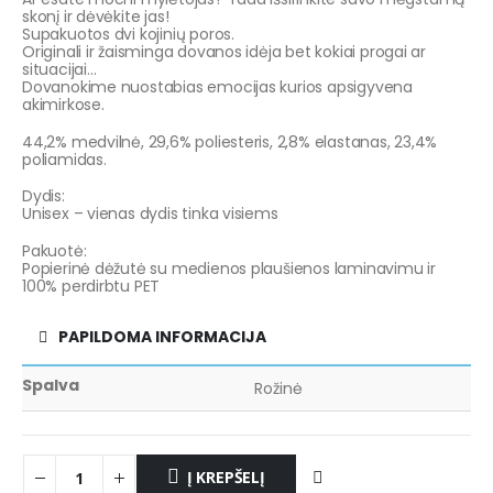
skonį ir dėvėkite jas!
Supakuotos dvi kojinių poros.
Originali ir žaisminga dovanos idėja bet kokiai progai ar
situacijai…
Dovanokime nuostabias emocijas kurios apsigyvena
akimirkose.
44,2% medvilnė, 29,6% poliesteris, 2,8% elastanas, 23,4%
poliamidas.
Dydis:
Unisex – vienas dydis tinka visiems
Pakuotė:
Popierinė dėžutė su medienos plaušienos laminavimu ir
100% perdirbtu PET
PAPILDOMA INFORMACIJA
Spalva
Rožinė
Į KREPŠELĮ