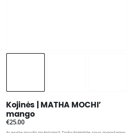
Kojinės | MATHA MOCHI’
mango
€
25.00
Ar esate mochi mylėtojas? Tada išsirinkite savo mėgstamą