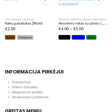
IAI
DOVANOS - RINKINIAI
,
DOVANŲ PAKAVIMO PRIEMONĖS
,
GIMTADIENIAMS
,
KRIK
s ŽIRGAS
Aksominis vokas su užrašu | „NUOŠIRDŽIAUSI SVEIKINIMAI”
€
4.00
–
€
5.00
ė
Juoda
Mėlyna
Žalia
GIRLIANDOS
Girlianda “Aloha”
€
2.50
INFORMACIJA PIRKĖJUI
Pristatymas
Pirkimo taisyklės
Mėgstamos prekės
Straipsniai ir patarimai