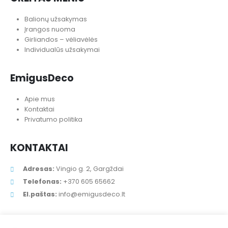
GREITAS MENIU
Balionų užsakymas
Įrangos nuoma
Girliandos – vėliavėlės
Individualūs užsakymai
EmigusDeco
Apie mus
Kontaktai
Privatumo politika
KONTAKTAI
Adresas:
Vingio g. 2, Gargždai
Telefonas:
+370 605 65662
El.paštas:
info@emigusdeco.lt