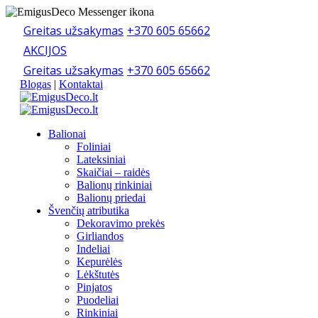
Greitas užsakymas
+370 605 65662
AKCIJOS
Greitas užsakymas
+370 605 65662
Blogas
|
Kontaktai
Balionai
Foliniai
Lateksiniai
Skaičiai – raidės
Balionų rinkiniai
Balionų priedai
Švenčių atributika
Dekoravimo prekės
Girliandos
Indeliai
Kepurėlės
Lėkštutės
Pinjatos
Puodeliai
Rinkiniai