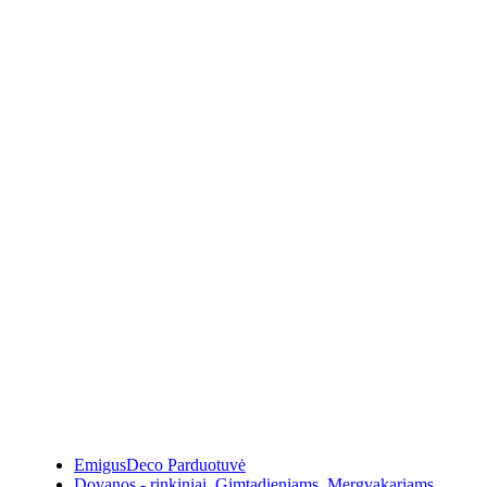
EmigusDeco Parduotuvė
Dovanos - rinkiniai
,
Gimtadieniams
,
Mergvakariams