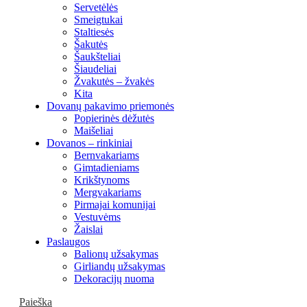
Servetėlės
Smeigtukai
Staltiesės
Šakutės
Šaukšteliai
Šiaudeliai
Žvakutės – žvakės
Kita
Dovanų pakavimo priemonės
Popierinės dėžutės
Maišeliai
Dovanos – rinkiniai
Bernvakariams
Gimtadieniams
Krikštynoms
Mergvakariams
Pirmajai komunijai
Vestuvėms
Žaislai
Paslaugos
Balionų užsakymas
Girliandų užsakymas
Dekoracijų nuoma
Paieška