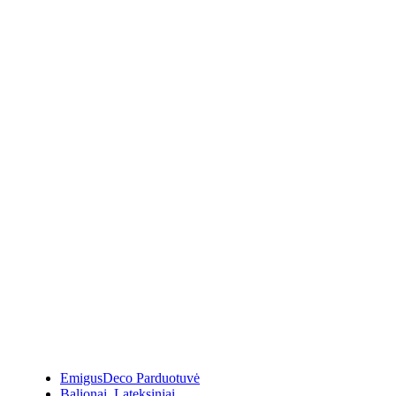
EmigusDeco Parduotuvė
Balionai
,
Lateksiniai