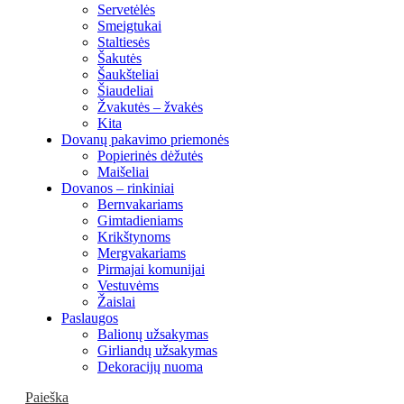
Servetėlės
Smeigtukai
Staltiesės
Šakutės
Šaukšteliai
Šiaudeliai
Žvakutės – žvakės
Kita
Dovanų pakavimo priemonės
Popierinės dėžutės
Maišeliai
Dovanos – rinkiniai
Bernvakariams
Gimtadieniams
Krikštynoms
Mergvakariams
Pirmajai komunijai
Vestuvėms
Žaislai
Paslaugos
Balionų užsakymas
Girliandų užsakymas
Dekoracijų nuoma
Paieška