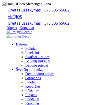
Greitas užsakymas
+370 605 65662
AKCIJOS
Greitas užsakymas
+370 605 65662
Blogas
|
Kontaktai
Balionai
Foliniai
Lateksiniai
Skaičiai – raidės
Balionų rinkiniai
Balionų priedai
Švenčių atributika
Dekoravimo prekės
Girliandos
Indeliai
Kepurėlės
Lėkštutės
Pinjatos
Puodeliai
Rinkiniai