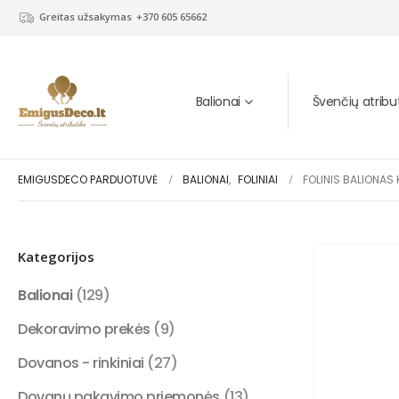
Greitas užsakymas
+370 605 65662
Balionai
Švenčių atribu
EMIGUSDECO PARDUOTUVĖ
BALIONAI
,
FOLINIAI
FOLINIS BALIONAS 
Kategorijos
Balionai
(129)
Dekoravimo prekės
(9)
Dovanos - rinkiniai
(27)
Dovanų pakavimo priemonės
(13)