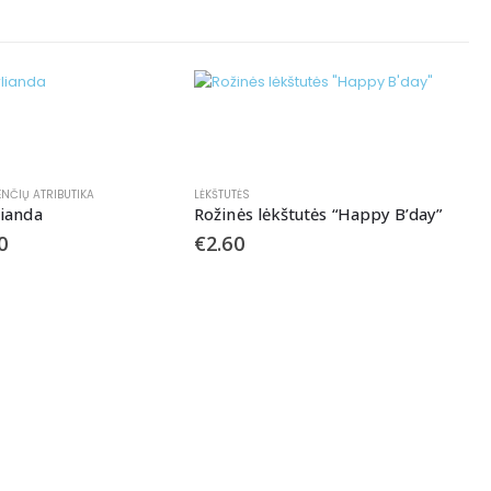
ENČIŲ ATRIBUTIKA
LĖKŠTUTĖS
lianda
Rožinės lėkštutės “Happy B’day”
0
€
2.60
L
L