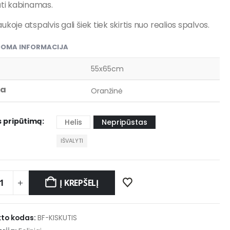
ūti kabinamas.
ukoje atspalvis gali šiek tiek skirtis nuo realios spalvos.
DOMA INFORMACIJA
55x65cm
va
Oranžinė
s pripūtimą
Helis
Nepripūstas
IŠVALYTI
Į KREPŠELĮ
to kodas:
BF-KISKUTIS