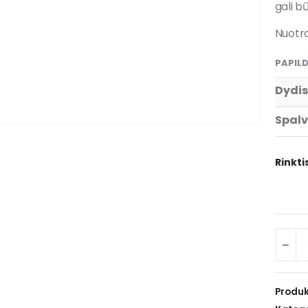
gali b
Nuotra
PAPIL
Dydis
Spal
Rinkti
Produk