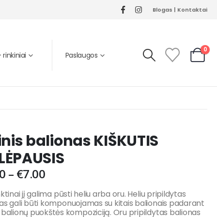
Blogas
|
Kontaktai
0
rinkiniai
Paslaugos
inis balionas KIŠKUTIS
LĖPAUSIS
0
–
€
7.00
ktinai jį galima pūsti heliu arba oru. Heliu pripildytas
as gali būti komponuojamas su kitais balionais padarant
 balionų puokštės kompoziciją. Oru pripildytas balionas