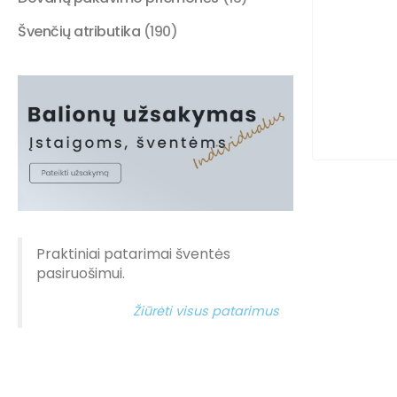
Švenčių atributika
(190)
Praktiniai patarimai šventės
pasiruošimui.
Žiūrėti visus patarimus