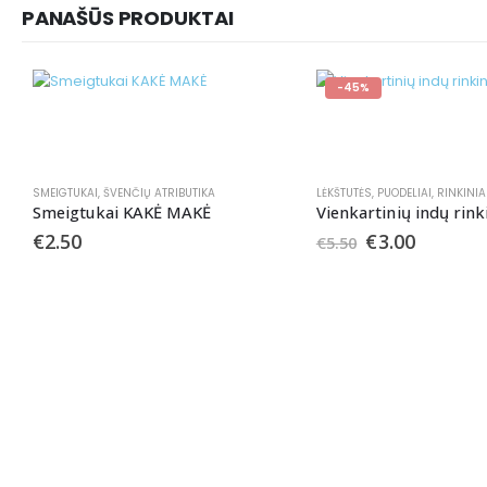
PANAŠŪS PRODUKTAI
-45%
SMEIGTUKAI
,
ŠVENČIŲ ATRIBUTIKA
LĖKŠTUTĖS
,
PUODELIAI
,
RINKINIA
Smeigtukai KAKĖ MAKĖ
Vienkartinių indų rink
€
2.50
€
3.00
€
5.50