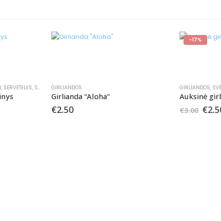
-17%
I
,
SERVETĖLĖS
,
ŠIAUDELIAI
GIRLIANDOS
,
ŠVENČIŲ ATRIBUTIKA
GIRLIANDOS
,
ŠV
inys
Girlianda “Aloha”
Auksinė gir
€
2.50
€
2.5
€
3.00