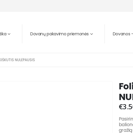
tika
Dovanų pakavimo priemonės
Dovanos – 
KIŠKUTIS NULĖPAUSIS
Fol
NU
€
3.5
Pasirin
balion
gražią