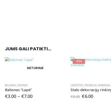
JUMS GALI PATIKTI…
-32%
NETURIME
BALIONAI
,
FOLINIAI
LĖKŠTUTĖS
,
PUODELIAI
,
RINKINIAI
Balionas “Lapė”
€
3.00
–
€
7.00
€
6.00
€
8.80