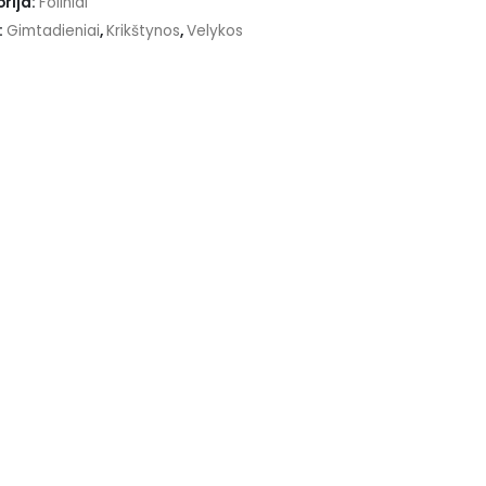
rija:
Foliniai
:
Gimtadieniai
,
Krikštynos
,
Velykos