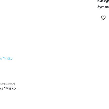
Katego
Žymos
,
SMEIGTUKAI
Stalo dekoracijų rinkinys “Miško žvėreliai”