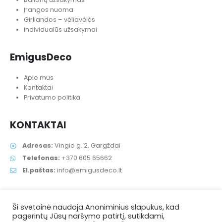
Įrangos nuoma
Girliandos – vėliavėlės
Individualūs užsakymai
EmigusDeco
Apie mus
Kontaktai
Privatumo politika
KONTAKTAI
Adresas:
Vingio g. 2, Gargždai
Telefonas:
+370 605 65662
El.paštas:
info@emigusdeco.lt
Ši svetainė naudoja Anoniminius slapukus, kad
pagerintų Jūsų naršymo patirtį, sutikdami,