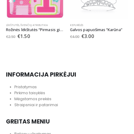
KEPURĖLĖS
LĖKŠTUTĖS
,
ŠVENČIŲ ATRIBUTIKA
Galvos papuošimas “Karūna”
Lėkštutės KRIAUKLYTĖ
€
3.00
€
2.70
€
4.00
INFORMACIJA PIRKĖJUI
Pristatymas
Pirkimo taisyklės
Mėgstamos prekės
Straipsniai ir patarimai
GREITAS MENIU
Balionų užsakymas