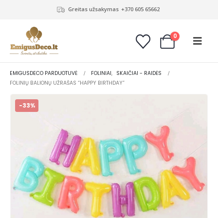
Greitas užsakymas
+370 605 65662
0
EMIGUSDECO PARDUOTUVĖ
FOLINIAI
,
SKAIČIAI - RAIDĖS
FOLINIŲ BALIONŲ UŽRAŠAS “HAPPY BIRTHDAY”
-33%