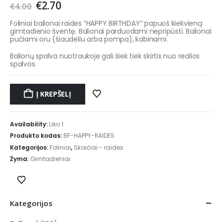
€
2.70
€
4.00
Foliniai balionai raidės “HAPPY BIRTHDAY” papuoš kiekvieną
gimtadienio šventę. Balionai parduodami nepripūsti. Balionai
pučiami oru (šiaudeliu arba pompa), kabinami.
Balionų spalva nuotraukoje gali šiek tiek skirtis nuo realios
spalvos.
Į KREPŠELĮ
Availability:
Liko 1
Produkto kodas:
BF-HAPPY-RAIDES
Kategorijos:
Foliniai
,
Skaičiai - raidės
Žyma:
Gimtadieniai
Kategorijos