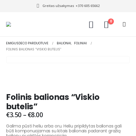
Greitas užsakymas
+370 605 65662
0
EMIGUSDECO PARDUOTUVĖ
BALIONAI
,
FOLINIAI
FOLINIS BALIONAS “VISKIO BUTELIS”
Folinis balionas “Viskio
butelis”
€
3.50
–
€
8.00
Galima pūsti heliu arba oru. Heliu pripildytas balionas gali
būti komponuojamas su kitais balionais padarant gražią
balionų puokštės kompoziciją.