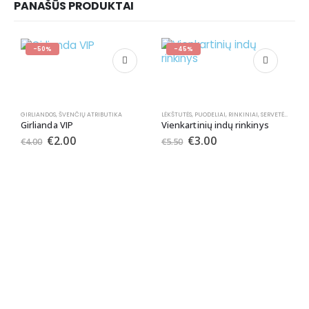
PANAŠŪS PRODUKTAI
-50%
-45%
GIRLIANDOS
,
ŠVENČIŲ ATRIBUTIKA
LĖKŠTUTĖS
,
PUODELIAI
,
RINKINIAI
,
SERVETĖLĖS
,
ŠIAU
Girlianda VIP
Vienkartinių indų rinkinys
€
2.00
€
3.00
€
4.00
€
5.50
S
S
€