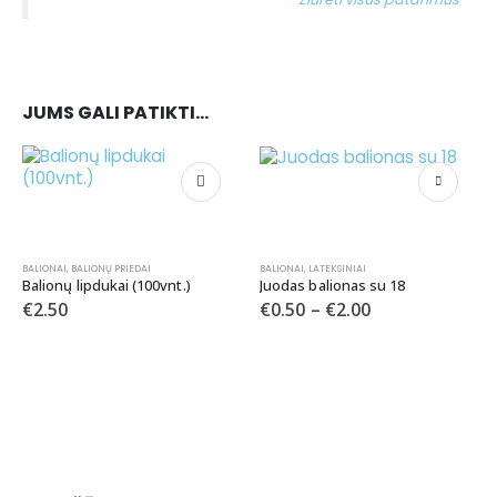
JUMS GALI PATIKTI…
BALIONAI
,
BALIONŲ PRIEDAI
BALIONAI
,
LATEKSINIAI
Balionų lipdukai (100vnt.)
Juodas balionas su 18
€
2.50
€
0.50
–
€
2.00