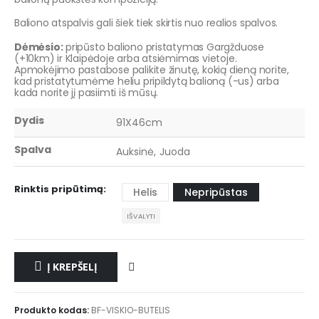
Baliono atspalvis gali šiek tiek skirtis nuo realios spalvos.
Dėmėsio:
pripūsto baliono pristatymas Gargžduose
(+10km) ir Klaipėdoje arba atsiėmimas vietoje.
Apmokėjimo pastabose palikite žinutę, kokią dieną norite,
kad pristatytumėme heliu pripildytą balioną (-us) arba
kada norite jį pasiimti iš mūsų.
Dydis
91X46cm
Spalva
Auksinė, Juoda
Rinktis pripūtimą
Helis
Nepripūstas
IŠVALYTI
Į KREPŠELĮ
Produkto kodas:
BF-VISKIO-BUTELIS