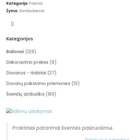
Kategorija:
Foliniai
Žyma:
Gimtadieniai
Kategorijos
Balionai
(129)
Dekoravimo prekės
(9)
Dovanos - rinkiniai
(27)
Dovanų pakavimo priemonės
(13)
Švenčių atributika
(190)
Praktiniai patarimai šventės pasiruošimui.
Žiūrėti visus patarimus