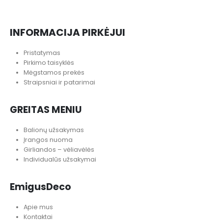
INFORMACIJA PIRKĖJUI
Pristatymas
Pirkimo taisyklės
Mėgstamos prekės
Straipsniai ir patarimai
GREITAS MENIU
Balionų užsakymas
Įrangos nuoma
Girliandos – vėliavėlės
Individualūs užsakymai
EmigusDeco
Apie mus
Kontaktai