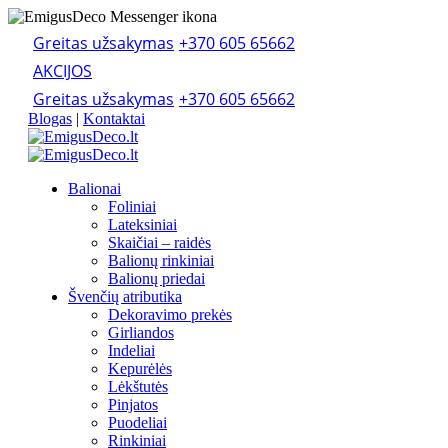
Greitas užsakymas
+370 605 65662
AKCIJOS
Greitas užsakymas
+370 605 65662
Blogas
|
Kontaktai
Balionai
Foliniai
Lateksiniai
Skaičiai – raidės
Balionų rinkiniai
Balionų priedai
Švenčių atributika
Dekoravimo prekės
Girliandos
Indeliai
Kepurėlės
Lėkštutės
Pinjatos
Puodeliai
Rinkiniai