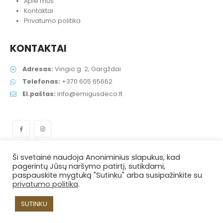
Privatumo politika
KONTAKTAI
Adresas:
Vingio g. 2, Gargždai
Telefonas:
+370 605 65662
El.paštas:
info@emigusdeco.lt
Ši svetainė naudoja Anoniminius slapukus, kad
EmigusDeco © 2021. Visos teisės saugomos.
pagerintų Jūsų naršymo patirtį, sutikdami,
paspauskite mygtuką "Sutinku" arba susipažinkite su
privatumo politika
.
SUTINKU