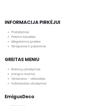
INFORMACIJA PIRKĖJUI
Pristatymas
Pirkimo taisyklės
Mėgstamos prekės
Straipsniai ir patarimai
GREITAS MENIU
Balionų užsakymas
Įrangos nuoma
Girliandos – vėliavėlės
Individualūs užsakymai
EmigusDeco
Apie mus
Kontaktai