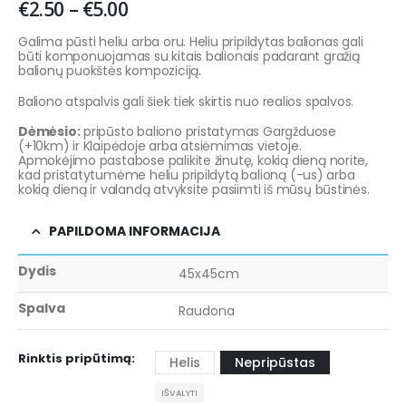
€
2.50
–
€
5.00
Galima pūsti heliu arba oru. Heliu pripildytas balionas gali
būti komponuojamas su kitais balionais padarant gražią
balionų puokštės kompoziciją.
Baliono atspalvis gali šiek tiek skirtis nuo realios spalvos.
Dėmėsio:
pripūsto baliono pristatymas Gargžduose
(+10km) ir Klaipėdoje arba atsiėmimas vietoje.
Apmokėjimo pastabose palikite žinutę, kokią dieną norite,
kad pristatytumėme heliu pripildytą balioną (-us) arba
kokią dieną ir valandą atvyksite pasiimti iš mūsų būstinės.
PAPILDOMA INFORMACIJA
Dydis
45x45cm
Spalva
Raudona
Rinktis pripūtimą
Helis
Nepripūstas
IŠVALYTI