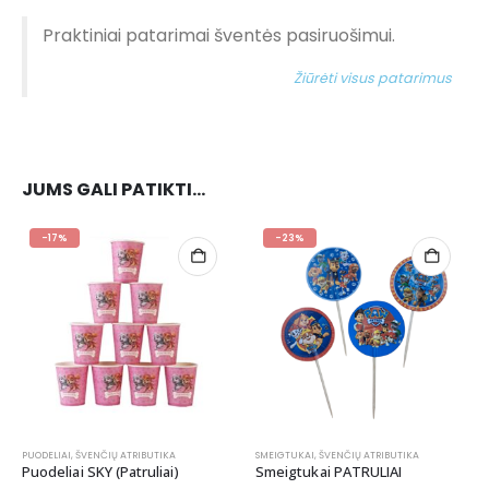
Praktiniai patarimai šventės pasiruošimui.
Žiūrėti visus patarimus
JUMS GALI PATIKTI…
-17%
-23%
PUODELIAI
,
ŠVENČIŲ ATRIBUTIKA
SMEIGTUKAI
,
ŠVENČIŲ ATRIBUTIKA
Puodeliai SKY (Patruliai)
Smeigtukai PATRULIAI