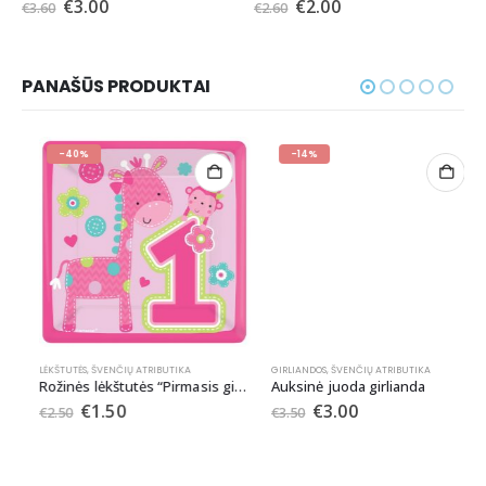
€
3.00
€
2.00
€
3.60
€
2.60
PANAŠŪS PRODUKTAI
-40%
-14%
LĖKŠTUTĖS
,
ŠVENČIŲ ATRIBUTIKA
GIRLIANDOS
,
ŠVENČIŲ ATRIBUTIKA
Rožinės lėkštutės “Pirmasis gimtadienis”
Auksinė juoda girlianda
€
1.50
€
3.00
€
2.50
€
3.50