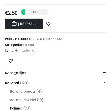
€
2.50
LIKO 1
Į KREPŠELĮ
Produkto kodas:
BF-GIMTADIENIO-SKY
Kategorija:
Foliniai
Žyma:
Gimtadieniai
Kategorijos
Balionai
(129)
Balionų priedai
(4)
Balionų rinkiniai
(10)
Foliniai
(73)