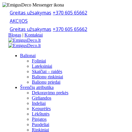
Greitas užsakymas
+370 605 65662
AKCIJOS
Greitas užsakymas
+370 605 65662
Blogas
|
Kontaktai
Balionai
Foliniai
Lateksiniai
Skaičiai – raidės
Balionų rinkiniai
Balionų priedai
Švenčių atributika
Dekoravimo prekės
Girliandos
Indeliai
Kepurėlės
Lėkštutės
Pinjatos
Puodeliai
Rinkiniai