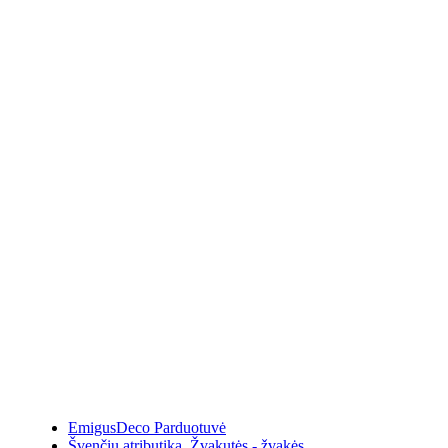
EmigusDeco Parduotuvė
Švenčių atributika
,
Žvakutės - žvakės