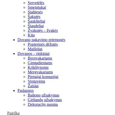
Servetėlės
Smeigtukai
Staltiesės
Šakutės
Šaukšteliai
Šiaudeliai
Žvakutės – žvakės
Kita
Dovanų pakavimo priemonės
Popierinės dėžutės
Maišeliai
Dovanos – rinkiniai
Bernvakariams
Gimtadieniams
Krikštynoms
Mergvakariams
Pirmajai komunijai
Vestuvėms
Žaislai
Paslaugos
Balionų užsakymas
Girliandų užsakymas
Dekoracijų nuoma
Paieška