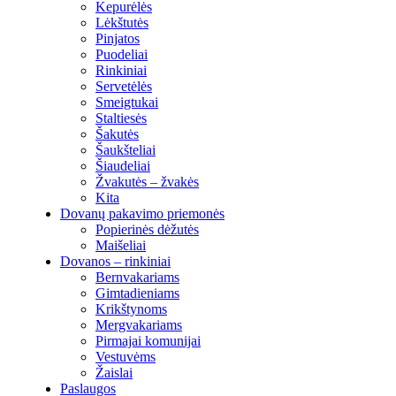
Kepurėlės
Lėkštutės
Pinjatos
Puodeliai
Rinkiniai
Servetėlės
Smeigtukai
Staltiesės
Šakutės
Šaukšteliai
Šiaudeliai
Žvakutės – žvakės
Kita
Dovanų pakavimo priemonės
Popierinės dėžutės
Maišeliai
Dovanos – rinkiniai
Bernvakariams
Gimtadieniams
Krikštynoms
Mergvakariams
Pirmajai komunijai
Vestuvėms
Žaislai
Paslaugos