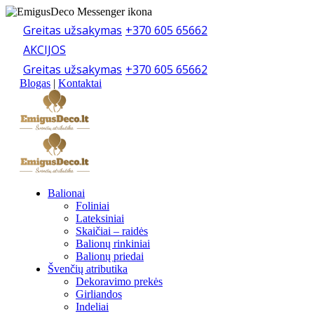
Greitas užsakymas
+370 605 65662
AKCIJOS
Greitas užsakymas
+370 605 65662
Blogas
|
Kontaktai
Balionai
Foliniai
Lateksiniai
Skaičiai – raidės
Balionų rinkiniai
Balionų priedai
Švenčių atributika
Dekoravimo prekės
Girliandos
Indeliai