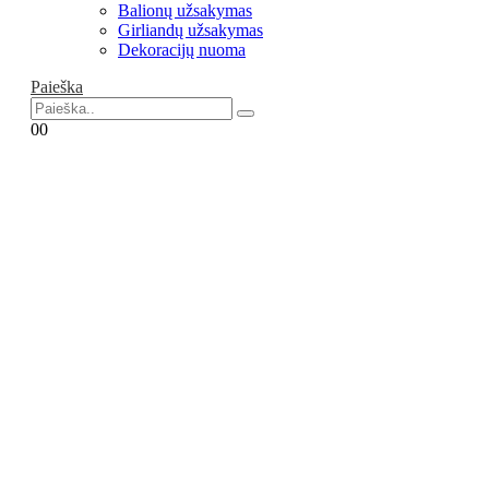
Balionų užsakymas
Girliandų užsakymas
Dekoracijų nuoma
Paieška
0
0