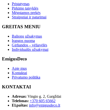
Pristatymas
Pirkimo taisyklės
Mėgstamos prekės
Straipsniai ir patarimai
GREITAS MENIU
Balionų užsakymas
Įrangos nuoma
Girliandos – vėliavėlės
Individualūs užsakymai
EmigusDeco
Apie mus
Kontaktai
Privatumo politika
KONTAKTAI
Adresas:
Vingio g. 2, Gargždai
Telefonas:
+370 605 65662
El.paštas:
info@emigusdeco.lt