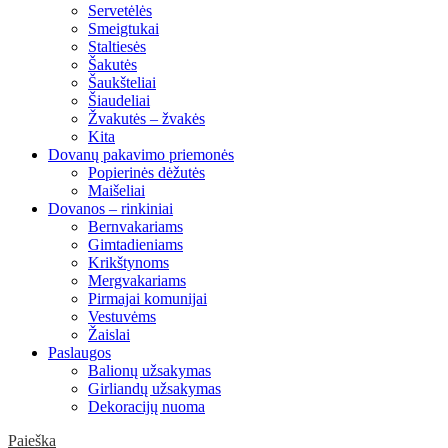
Servetėlės
Smeigtukai
Staltiesės
Šakutės
Šaukšteliai
Šiaudeliai
Žvakutės – žvakės
Kita
Dovanų pakavimo priemonės
Popierinės dėžutės
Maišeliai
Dovanos – rinkiniai
Bernvakariams
Gimtadieniams
Krikštynoms
Mergvakariams
Pirmajai komunijai
Vestuvėms
Žaislai
Paslaugos
Balionų užsakymas
Girliandų užsakymas
Dekoracijų nuoma
Paieška