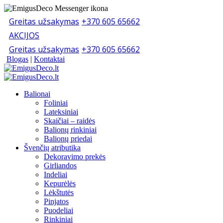
Greitas užsakymas
+370 605 65662
AKCIJOS
Greitas užsakymas
+370 605 65662
Blogas
|
Kontaktai
Balionai
Foliniai
Lateksiniai
Skaičiai – raidės
Balionų rinkiniai
Balionų priedai
Švenčių atributika
Dekoravimo prekės
Girliandos
Indeliai
Kepurėlės
Lėkštutės
Pinjatos
Puodeliai
Rinkiniai