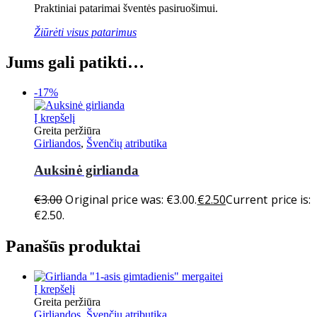
Praktiniai patarimai šventės pasiruošimui.
Žiūrėti visus patarimus
Jums gali patikti…
-17%
Į krepšelį
Greita peržiūra
Girliandos
,
Švenčių atributika
Auksinė girlianda
€
3.00
Original price was: €3.00.
€
2.50
Current price is:
€2.50.
Panašūs produktai
Į krepšelį
Greita peržiūra
Girliandos
,
Švenčių atributika