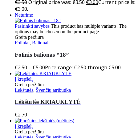
€
3.50
Original price was: €3.50.
€
3.00
Current price is:
€3.00.
Neturime
Pasirinkti savybes
This product has multiple variants. The
options may be chosen on the product page
Greita peržiūra
Foliniai
,
Balionai
Folinis balionas “18”
€
2.50
–
€
5.00
Price range: €2.50 through €5.00
Į krepšelį
Greita peržiūra
Lėkštutės
,
Švenčių atributika
Lėkštutės KRIAUKLYTĖ
€
2.70
Į krepšelį
Greita peržiūra
Lėkštutės
,
Švenčių atributika