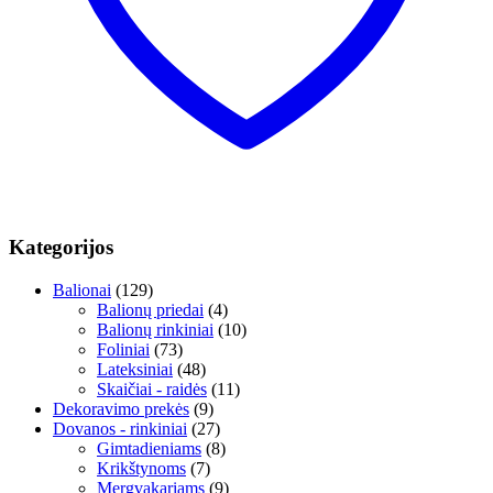
Kategorijos
Balionai
(129)
Balionų priedai
(4)
Balionų rinkiniai
(10)
Foliniai
(73)
Lateksiniai
(48)
Skaičiai - raidės
(11)
Dekoravimo prekės
(9)
Dovanos - rinkiniai
(27)
Gimtadieniams
(8)
Krikštynoms
(7)
Mergvakariams
(9)