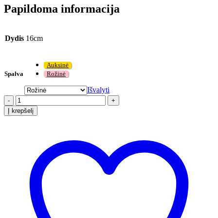
Papildoma informacija
Dydis
16cm
Auksinė
Spalva
Rožinė
Išvalyti
-
+
Į krepšelį