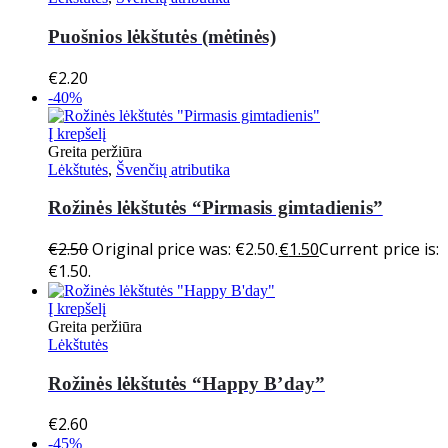
Puošnios lėkštutės (mėtinės)
€
2.20
-40%
Į krepšelį
Greita peržiūra
Lėkštutės
,
Švenčių atributika
Rožinės lėkštutės “Pirmasis gimtadienis”
€
2.50
Original price was: €2.50.
€
1.50
Current price is:
€1.50.
Į krepšelį
Greita peržiūra
Lėkštutės
Rožinės lėkštutės “Happy B’day”
€
2.60
-45%