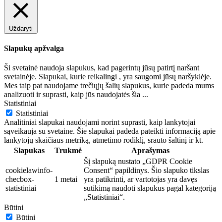
Uždaryti
Slapukų apžvalga
Ši svetainė naudoja slapukus, kad pagerintų jūsų patirtį naršant
svetainėje. Slapukai, kurie reikalingi , yra saugomi jūsų naršyklėje.
Mes taip pat naudojame trečiųjų šalių slapukus, kurie padeda mums
analizuoti ir suprasti, kaip jūs naudojatės šia
...
Statistiniai
Statistiniai
Analitiniai slapukai naudojami norint suprasti, kaip lankytojai
sąveikauja su svetaine. Šie slapukai padeda pateikti informaciją apie
lankytojų skaičiaus metriką, atmetimo rodiklį, srauto šaltinį ir kt.
Slapukas
Trukmė
Aprašymas
Šį slapuką nustato „GDPR Cookie
cookielawinfo-
Consent“ papildinys. Šio slapuko tikslas
checbox-
1 metai
yra patikrinti, ar vartotojas yra davęs
statistiniai
sutikimą naudoti slapukus pagal kategoriją
„Statistiniai“.
Būtini
Būtini