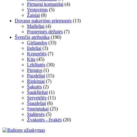
Pirmajai komunijai
(4)
Vestuvėms
(5)
Žaislai
(8)
Dovanų pakavimo priemonės
(13)
Maišeliai
(4)
Popierinės dėžutės
(7)
Švenčių atributika
(190)
Girliandos
(33)
Indeliai
(3)
Kepurėlės
(7)
Kita
(45)
Lėkštutės
(30)
Pinjatos
(1)
Puodeliai
(15)
Rinkiniai
(7)
Šakutės
(2)
Šaukšteliai
(1)
Servetėlės
(11)
Šiaudeliai
(6)
Smeigtukai
(25)
Staltiesės
(5)
Žvakutės - žvakės
(20)