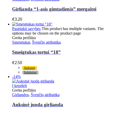
Girlianda “1-asis gimtadienis” mergaitei
€
3.20
Pasirinkti savybes
This product has multiple variants. The
options may be chosen on the product page
Greita peržiūra
Smeigtukai
,
Švenčių atributika
Smeigtukas tortui “18”
€
2.50
Auksinė
Sidabrinė
-14%
Į krepšelį
Greita peržiūra
Girliandos
,
Švenčių atributika
Auksinė juoda girlianda