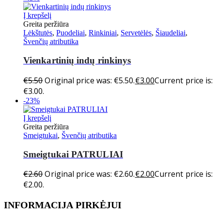
Į krepšelį
Greita peržiūra
Lėkštutės
,
Puodeliai
,
Rinkiniai
,
Servetėlės
,
Šiaudeliai
,
Švenčių atributika
Vienkartinių indų rinkinys
€
5.50
Original price was: €5.50.
€
3.00
Current price is:
€3.00.
-23%
Į krepšelį
Greita peržiūra
Smeigtukai
,
Švenčių atributika
Smeigtukai PATRULIAI
€
2.60
Original price was: €2.60.
€
2.00
Current price is:
€2.00.
INFORMACIJA PIRKĖJUI