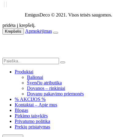
EmigusDeco © 2021. Visos teisės saugomos.
pridėta į krepšelį.
Apmokėjimas
Krepšelis
Produktai
Balionai
Švenčių atributika
Dovanos – rinkiniai
Dovanų pakavimo priemonės
% AKCIJOS %
Kontaktai – Apie mus
Blogas
Pirkimo taisyklės
Privatumo politika
Prekių pristatymas