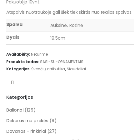
Pakuotėje 10vnt.
Atspalvis nuotraukoje gali šiek tiek skirtis nuo realios spalvos.
Spalva
Auksinė, Rožinė
Dydis
19.5cm
Availability:
Neturime
Produkto kodas:
SASI-SU-ORNAMENTAIS
Kategorijos:
Švenčių atributika
,
Šiaudeliai
Kategorijos
Balionai
(129)
Dekoravimo prekės
(9)
Dovanos - rinkiniai
(27)