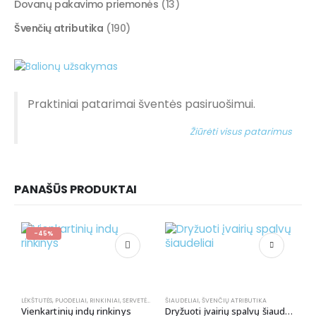
Dovanų pakavimo priemonės
(13)
Švenčių atributika
(190)
Praktiniai patarimai šventės pasiruošimui.
Žiūrėti visus patarimus
PANAŠŪS PRODUKTAI
-45%
LĖKŠTUTĖS
,
PUODELIAI
,
RINKINIAI
,
SERVETĖLĖS
,
ŠIAUDELIAI
ŠIAUDELIAI
,
ŠVENČIŲ ATRIBUTIKA
,
ŠVENČIŲ ATRIBUTIKA
Vienkartinių indų rinkinys
Dryžuoti įvairių spalvų šiaudeliai