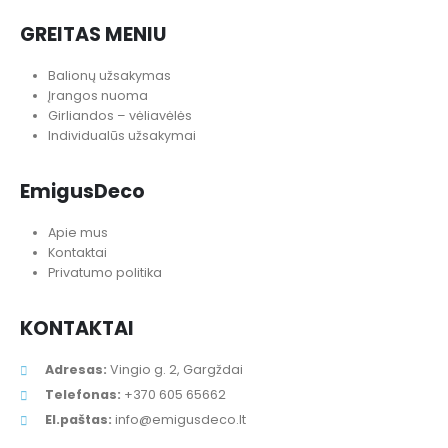
GREITAS MENIU
Balionų užsakymas
Įrangos nuoma
Girliandos – vėliavėlės
Individualūs užsakymai
EmigusDeco
Apie mus
Kontaktai
Privatumo politika
KONTAKTAI
Adresas:
Vingio g. 2, Gargždai
Telefonas:
+370 605 65662
El.paštas:
info@emigusdeco.lt