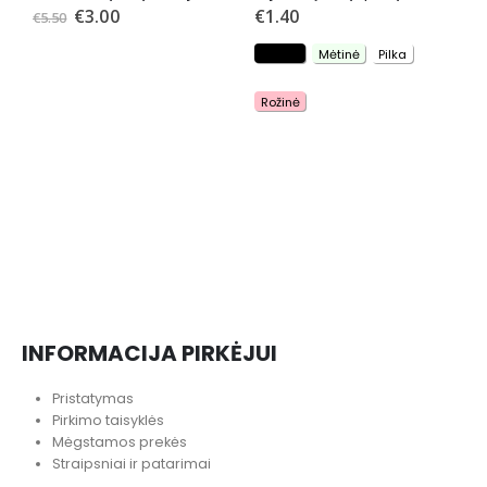
€
3.00
€
1.40
€
5.50
Juoda
Mėtinė
Pilka
PU
P
Rožinė
INFORMACIJA PIRKĖJUI
Pristatymas
Pirkimo taisyklės
Mėgstamos prekės
Straipsniai ir patarimai