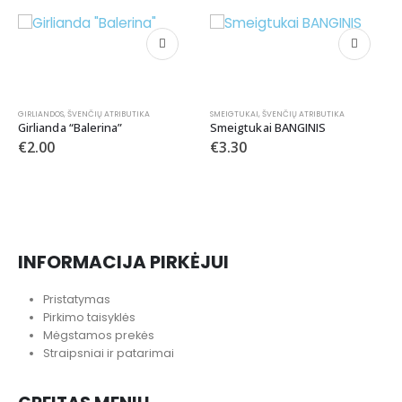
€
1.45
€
2.90
PANAŠŪS PRODUKTAI
-33%
SMEIGTUKAI
,
ŠVENČIŲ ATRIBUTIKA
Smeigtukai BANGINIS
€
3.30
KITA
,
ŠVENČIŲ ATRIBUTIKA
Lipdukai “40th”
€
1.00
€
1.50
INFORMACIJA PIRKĖJUI