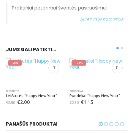
Praktiniai patarimai šventės pasiruošimui.
Žiūrėti visus patarimus
JUMS GALI PATIKTI…
-50%
-50%
PUODELIAI
Puodeliai “Happy New Year”
€
1.15
€
2.30
DEKORAVIMO PREKĖS
,
GIRLIANDOS
,
ŠVENČIŲ ATRIBUTIKA
Girlianda BALTOS SNAIGĖS