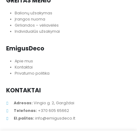
Pristatymas
Pirkimo taisyklės
Mėgstamos prekės
Straipsniai ir patarimai
GREITAS MENIU
Balionų užsakymas
Įrangos nuoma
Girliandos – vėliavėlės
Individualūs užsakymai
EmigusDeco
Apie mus
Kontaktai
Privatumo politika
KONTAKTAI