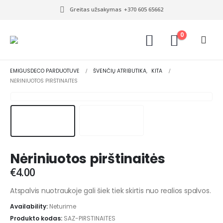
Greitas užsakymas
+370 605 65662
0
EMIGUSDECO PARDUOTUVĖ
ŠVENČIŲ ATRIBUTIKA
,
KITA
NĖRINIUOTOS PIRŠTINAITĖS
Nėriniuotos pirštinaitės
€
4.00
Atspalvis nuotraukoje gali šiek tiek skirtis nuo realios spalvos.
Availability:
Neturime
Produkto kodas:
SAZ-PIRSTINAITES