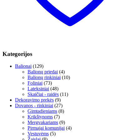
Kategorijos
Balionai
(129)
Balionų priedai
(4)
Balionų rinkiniai
(10)
Foliniai
(73)
Lateksiniai
(48)
Skaičiai - raidės
(11)
Dekoravimo prekės
(9)
Dovanos - rinkiniai
(27)
Gimtadieniams
(8)
Krikštynoms
(7)
Mergvakariams
(9)
Pirmajai komunijai
(4)
Vestuvėms
(5)
Žaislai
(8)