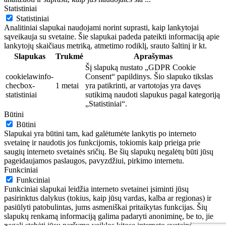
Statistiniai
Statistiniai
Analitiniai slapukai naudojami norint suprasti, kaip lankytojai
sąveikauja su svetaine. Šie slapukai padeda pateikti informaciją apie
lankytojų skaičiaus metriką, atmetimo rodiklį, srauto šaltinį ir kt.
Slapukas
Trukmė
Aprašymas
Šį slapuką nustato „GDPR Cookie
cookielawinfo-
Consent“ papildinys. Šio slapuko tikslas
checbox-
1 metai
yra patikrinti, ar vartotojas yra davęs
statistiniai
sutikimą naudoti slapukus pagal kategoriją
„Statistiniai“.
Būtini
Būtini
Slapukai yra būtini tam, kad galėtumėte lankytis po interneto
svetainę ir naudotis jos funkcijomis, tokiomis kaip prieiga prie
saugių interneto svetainės sričių. Be šių slapukų negalėtų būti jūsų
pageidaujamos paslaugos, pavyzdžiui, pirkimo internetu.
Funkciniai
Funkciniai
Funkciniai slapukai leidžia interneto svetainei įsiminti jūsų
pasirinktus dalykus (tokius, kaip jūsų vardas, kalba ar regionas) ir
pasiūlyti patobulintas, jums asmeniškai pritaikytas funkcijas. Šių
slapukų renkamą informaciją galima padaryti anoniminę, be to, jie
negali stebėti jūsų naršymo veiklos kitose interneto svetainėse.