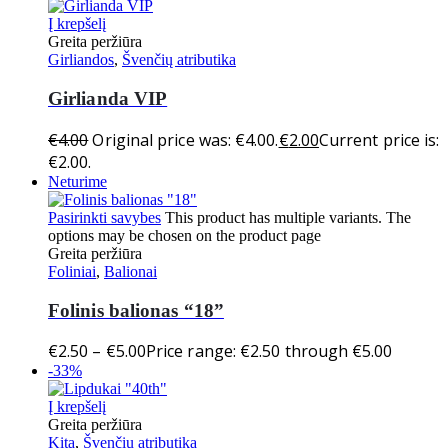
Į krepšelį
Greita peržiūra
Girliandos
,
Švenčių atributika
Girlianda VIP
€
4.00
Original price was: €4.00.
€
2.00
Current price is:
€2.00.
Neturime
Pasirinkti savybes
This product has multiple variants. The
options may be chosen on the product page
Greita peržiūra
Foliniai
,
Balionai
Folinis balionas “18”
€
2.50
–
€
5.00
Price range: €2.50 through €5.00
-33%
Į krepšelį
Greita peržiūra
Kita
,
Švenčių atributika