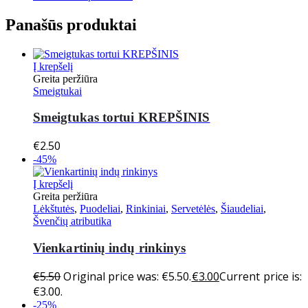
Panašūs produktai
Į krepšelį
Greita peržiūra
Smeigtukai
Smeigtukas tortui KREPŠINIS
€
2.50
-45%
Į krepšelį
Greita peržiūra
Lėkštutės
,
Puodeliai
,
Rinkiniai
,
Servetėlės
,
Šiaudeliai
,
Švenčių atributika
Vienkartinių indų rinkinys
€
5.50
Original price was: €5.50.
€
3.00
Current price is:
€3.00.
-25%