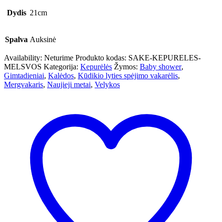
Dydis
21cm
Spalva
Auksinė
Availability:
Neturime
Produkto kodas:
SAKE-KEPURELES-
MELSVOS
Kategorija:
Kepurėlės
Žymos:
Baby shower
,
Gimtadieniai
,
Kalėdos
,
Kūdikio lyties spėjimo vakarėlis
,
Mergvakaris
,
Naujieji metai
,
Velykos