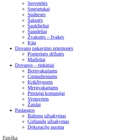
Servetėlės
Smeigtukai
Staltiesės
Šakutės
Šaukšteliai
Šiaudeliai
Žvakutės – žvakės
Kita
Dovanų pakavimo priemonės
Popierinės dėžutės
Maišeliai
Dovanos – rinkiniai
Bernvakariams
Gimtadieniams
Krikštynoms
Mergvakariams
Pirmajai komunijai
Vestuvėms
Žaislai
Paslaugos
Balionų užsakymas
Girliandų užsakymas
Dekoracijų nuoma
Paieška