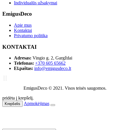
Individualūs užsakymai
EmigusDeco
Apie mus
Kontaktai
Privatumo politika
KONTAKTAI
Adresas:
Vingio g. 2, Gargždai
Telefonas:
+370 605 65662
El.paštas:
info@emigusdeco.lt
EmigusDeco © 2021. Visos teisės saugomos.
pridėta į krepšelį.
Apmokėjimas
Krepšelis