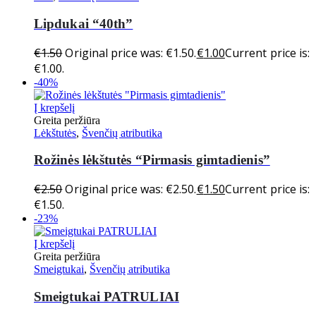
Lipdukai “40th”
€
1.50
Original price was: €1.50.
€
1.00
Current price is:
€1.00.
-40%
Į krepšelį
Greita peržiūra
Lėkštutės
,
Švenčių atributika
Rožinės lėkštutės “Pirmasis gimtadienis”
€
2.50
Original price was: €2.50.
€
1.50
Current price is:
€1.50.
-23%
Į krepšelį
Greita peržiūra
Smeigtukai
,
Švenčių atributika
Smeigtukai PATRULIAI