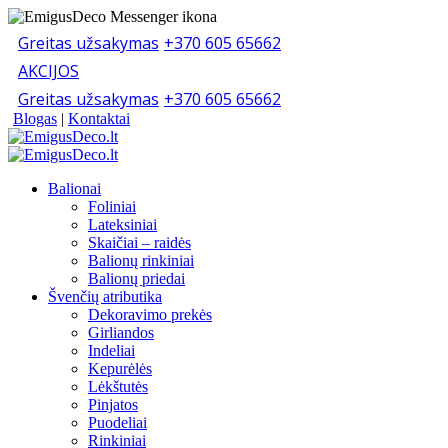
Greitas užsakymas
+370 605 65662
AKCIJOS
Greitas užsakymas
+370 605 65662
Blogas
|
Kontaktai
Balionai
Foliniai
Lateksiniai
Skaičiai – raidės
Balionų rinkiniai
Balionų priedai
Švenčių atributika
Dekoravimo prekės
Girliandos
Indeliai
Kepurėlės
Lėkštutės
Pinjatos
Puodeliai
Rinkiniai