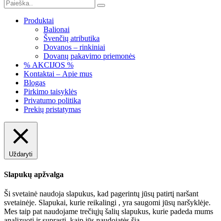
Produktai
Balionai
Švenčių atributika
Dovanos – rinkiniai
Dovanų pakavimo priemonės
% AKCIJOS %
Kontaktai – Apie mus
Blogas
Pirkimo taisyklės
Privatumo politika
Prekių pristatymas
Uždaryti
Slapukų apžvalga
Ši svetainė naudoja slapukus, kad pagerintų jūsų patirtį naršant
svetainėje. Slapukai, kurie reikalingi , yra saugomi jūsų naršyklėje.
Mes taip pat naudojame trečiųjų šalių slapukus, kurie padeda mums
analizuoti ir suprasti, kaip jūs naudojatės šia
...