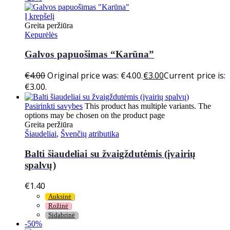
Į krepšelį
Greita peržiūra
Kepurėlės
Galvos papuošimas “Karūna”
€
4.00
Original price was: €4.00.
€
3.00
Current price is:
€3.00.
Pasirinkti savybes
This product has multiple variants. The
options may be chosen on the product page
Greita peržiūra
Šiaudeliai
,
Švenčių atributika
Balti šiaudeliai su žvaigždutėmis (įvairių
spalvų)
€
1.40
Auksinė
Rožinė
Sidabrinė
-50%