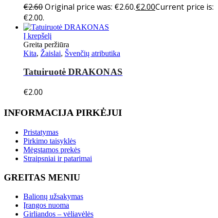
€
2.60
Original price was: €2.60.
€
2.00
Current price is:
€2.00.
Į krepšelį
Greita peržiūra
Kita
,
Žaislai
,
Švenčių atributika
Tatuiruotė DRAKONAS
€
2.00
INFORMACIJA PIRKĖJUI
Pristatymas
Pirkimo taisyklės
Mėgstamos prekės
Straipsniai ir patarimai
GREITAS MENIU
Balionų užsakymas
Įrangos nuoma
Girliandos – vėliavėlės