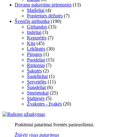
Dovanų pakavimo priemonės
(13)
Maišeliai
(4)
Popierinės dėžutės
(7)
Švenčių atributika
(190)
Girliandos
(33)
Indeliai
(3)
Kepurėlės
(7)
Kita
(45)
Lėkštutės
(30)
Pinjatos
(1)
Puodeliai
(15)
Rinkiniai
(7)
Šakutės
(2)
Šaukšteliai
(1)
Servetėlės
(11)
Šiaudeliai
(6)
Smeigtukai
(25)
Staltiesės
(5)
Žvakutės - žvakės
(20)
Praktiniai patarimai šventės pasiruošimui.
Žiūrėti visus patarimus