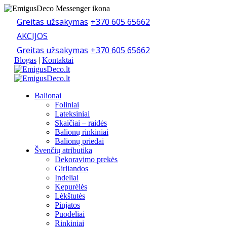
Greitas užsakymas
+370 605 65662
AKCIJOS
Greitas užsakymas
+370 605 65662
Blogas
|
Kontaktai
Balionai
Foliniai
Lateksiniai
Skaičiai – raidės
Balionų rinkiniai
Balionų priedai
Švenčių atributika
Dekoravimo prekės
Girliandos
Indeliai
Kepurėlės
Lėkštutės
Pinjatos
Puodeliai
Rinkiniai