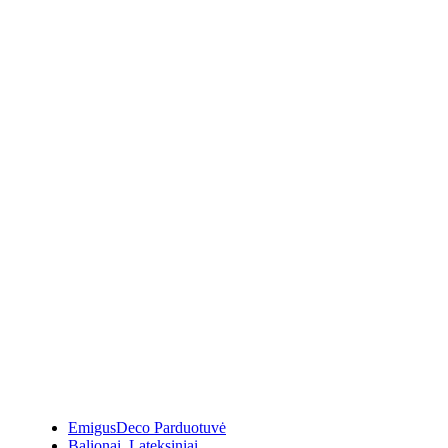
EmigusDeco Parduotuvė
Balionai
,
Lateksiniai