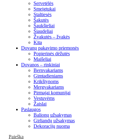
Servetėlės
Smeigtukai
Staltiesės
Šakutės
Šaukšteliai
Šiaudeliai
Žvakutės – žvakės
Kita
Dovanų pakavimo priemonės
Popierinės dėžutės
Maišeliai
Dovanos – rinkiniai
Bernvakariams
Gimtadieniams
Krikštynoms
Mergvakariams
Pirmajai komunijai
Vestuvėms
Žaislai
Paslaugos
Balionų užsakymas
Girliandų užsakymas
Dekoracijų nuoma
Paieška