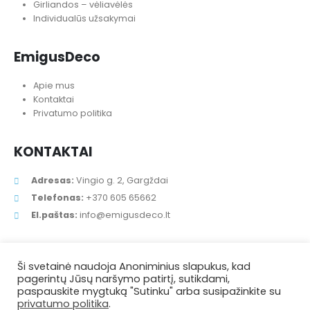
Įrangos nuoma
Girliandos – vėliavėlės
Individualūs užsakymai
EmigusDeco
Apie mus
Kontaktai
Privatumo politika
KONTAKTAI
Adresas:
Vingio g. 2, Gargždai
Telefonas:
+370 605 65662
El.paštas:
info@emigusdeco.lt
Ši svetainė naudoja Anoniminius slapukus, kad
pagerintų Jūsų naršymo patirtį, sutikdami,
paspauskite mygtuką "Sutinku" arba susipažinkite su
privatumo politika
.