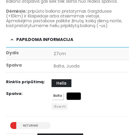
Baliono atspalvis gali šiek tiek skirtis nuo realios spalvos.
Dėmėsio:
pripūsto baliono pristatymas Gargžduose
(+10km) ir Klaipėdoje arba atsiėmimas vietoje.
Apmokėjimo pastabose palikite žinutę, kokią dieną norite,
kad pristatytumėme heliu pripildytą balioną (-us).
PAPILDOMA INFORMACIJA
Dydis
27cm
Spalva
Balta, Juoda
Rinktis pripūtimą
Helis
Spalva
Balta
Juoda
IŠVALYTI
NETURIME