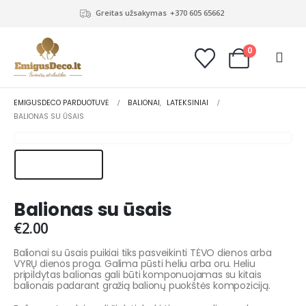
Greitas užsakymas
+370 605 65662
0
EMIGUSDECO PARDUOTUVĖ
BALIONAI
,
LATEKSINIAI
BALIONAS SU ŪSAIS
Balionas su ūsais
€
2.00
Balionai su ūsais puikiai tiks pasveikinti TĖVO dienos arba
VYRŲ dienos proga. Galima pūsti heliu arba oru. Heliu
pripildytas balionas gali būti komponuojamas su kitais
balionais padarant gražią balionų puokštės kompoziciją.