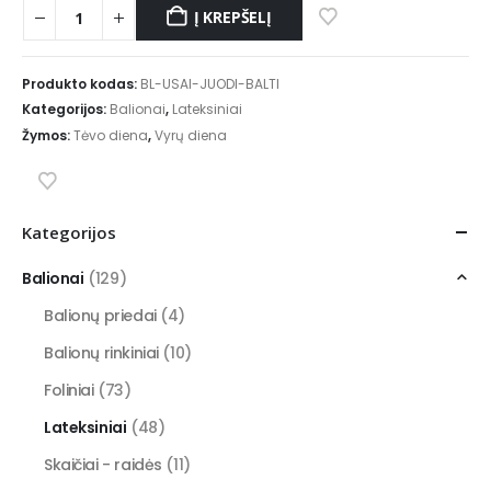
Į KREPŠELĮ
Produkto kodas:
BL-USAI-JUODI-BALTI
Kategorijos:
Balionai
,
Lateksiniai
Žymos:
Tėvo diena
,
Vyrų diena
Kategorijos
Balionai
(129)
Balionų priedai
(4)
Balionų rinkiniai
(10)
Foliniai
(73)
Lateksiniai
(48)
Skaičiai - raidės
(11)