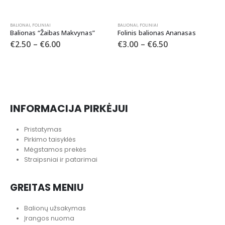
NETURI
BALIONAI
,
FOLINIAI
s Makvynas”
Folinis balionas Ananasas
€
3.00
–
€
6.50
BALIONAI
,
FOLINIAI
Balionas SAPNŲ MĖ
€
4.50
–
€
10.00
INFORMACIJA PIRKĖJUI
Pristatymas
Pirkimo taisyklės
Mėgstamos prekės
Straipsniai ir patarimai
GREITAS MENIU
Balionų užsakymas