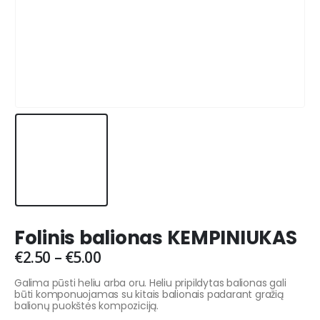
Folinis balionas KEMPINIUKAS
€
2.50
–
€
5.00
Galima pūsti heliu arba oru. Heliu pripildytas balionas gali
būti komponuojamas su kitais balionais padarant gražią
balionų puokštės kompoziciją.