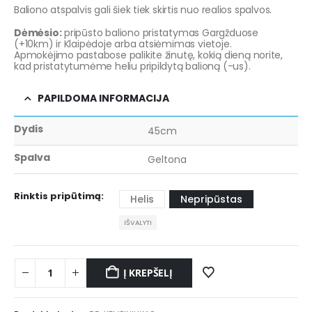
Baliono atspalvis gali šiek tiek skirtis nuo realios spalvos.
Dėmėsio:
pripūsto baliono pristatymas Gargžduose
(+10km) ir Klaipėdoje arba atsiėmimas vietoje.
Apmokėjimo pastabose palikite žinutę, kokią dieną norite,
kad pristatytumėme heliu pripildytą balioną (-us).
PAPILDOMA INFORMACIJA
Dydis
45cm
Spalva
Geltona
Rinktis pripūtimą
Helis
Nepripūstas
IŠVALYTI
Į KREPŠELĮ