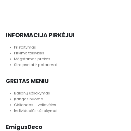
INFORMACIJA PIRKĖJUI
Pristatymas
Pirkimo taisyklės
Mėgstamos prekės
Straipsniai ir patarimai
GREITAS MENIU
Balionų užsakymas
Įrangos nuoma
Girliandos – vėliavėlės
Individualūs užsakymai
EmigusDeco