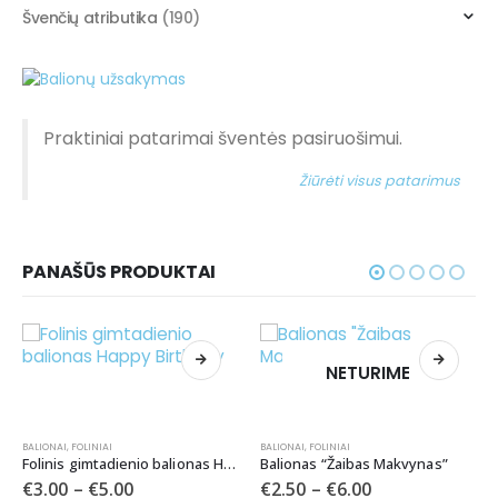
Švenčių atributika
(190)
Praktiniai patarimai šventės pasiruošimui.
Žiūrėti visus patarimus
PANAŠŪS PRODUKTAI
NETURIME
BALIONAI
,
FOLINIAI
BALIONAI
,
FOLINIAI
Folinis gimtadienio balionas Happy Birthday
Balionas “Žaibas Makvynas”
€
3.00
–
€
5.00
€
2.50
–
€
6.00